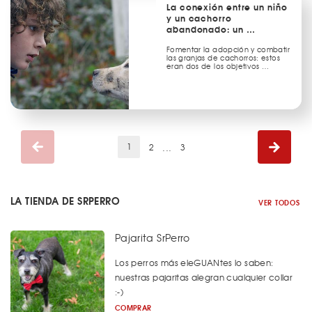
La conexión entre un niño
y un cachorro
abandonado: un …
Fomentar la adopción y combatir
las granjas de cachorros: estos
eran dos de los objetivos …
(current)
...
1
2
3
LA TIENDA DE SRPERRO
VER TODOS
Pajarita SrPerro
Los perros más eleGUANtes lo saben:
nuestras pajaritas alegran cualquier collar
:-)
COMPRAR