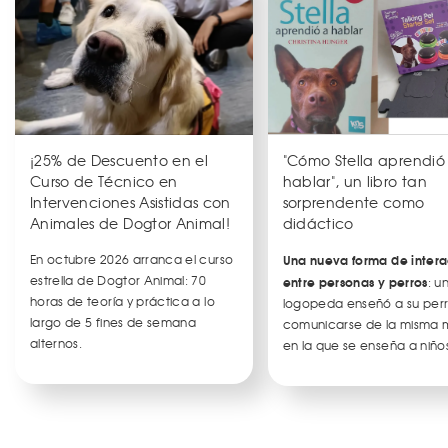
¡25% de Descuento en el
"Cómo Stella aprendió
Curso de Técnico en
hablar", un libro tan
Intervenciones Asistidas con
sorprendente como
Animales de Dogtor Animal!
didáctico
En octubre 2026 arranca el curso
Una nueva forma de intera
estrella de Dogtor Animal: 70
entre personas y perros
: u
horas de teoría y práctica a lo
logopeda enseñó a su per
largo de 5 fines de semana
comunicarse de la misma
alternos.
en la que se enseña a niños