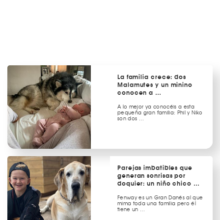
La familia crece: dos
Malamutes y un minino
conocen a …
A lo mejor ya conocéis a esta
pequeña gran familia: Phil y Niko
son dos …
Parejas imbatibles que
generan sonrisas por
doquier: un niño chico …
Fenway es un Gran Danés al que
mima toda una familia pero él
tiene un …