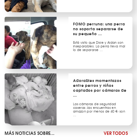
FOMO perruna: una perra
no soporta separarse de
su pequeño …
Está visto que Dixie y Aidan son
inseparables. La perra lleva mal
lo de separarse …
Adorables momentazos
entre perros y niños
captados por cámaras de
…
Las cámaras de seguridad
caseras -las encuentras en
amazon por menos de 40 €- son
…
MÁS NOTICIAS SOBRE...
VER TODOS