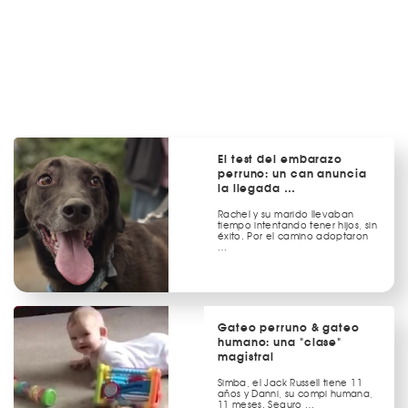
El test del embarazo
perruno: un can anuncia
la llegada …
Rachel y su marido llevaban
tiempo intentando tener hijos, sin
éxito. Por el camino adoptaron
…
Gateo perruno & gateo
humano: una "clase"
magistral
Simba, el Jack Russell tiene 11
años y Danni, su compi humana,
11 meses. Seguro …