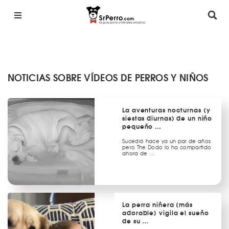
NOTICIAS SOBRE VÍDEOS DE PERROS Y NIÑOS
La aventuras nocturnas (y
siestas diurnas) de un niño
pequeño …
Sucedió hace ya un par de años
pero The Dodo lo ha compartido
ahora de …
La perra niñera (más
adorable) vigila el sueño
de su …