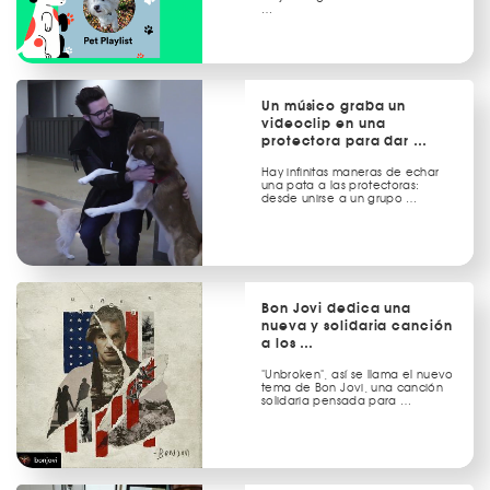
…
Un músico graba un
videoclip en una
protectora para dar …
Hay infinitas maneras de echar
una pata a las protectoras:
desde unirse a un grupo …
Bon Jovi dedica una
nueva y solidaria canción
a los …
"Unbroken", así se llama el nuevo
tema de Bon Jovi, una canción
solidaria pensada para …