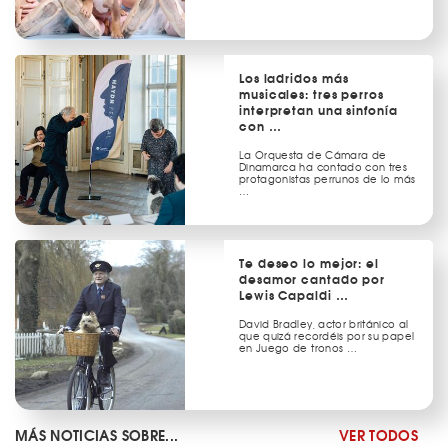
Los ladridos más
musicales: tres perros
interpretan una sinfonía
con …
La Orquesta de Cámara de
Dinamarca ha contado con tres
protagonistas perrunos de lo más
…
Te deseo lo mejor: el
desamor cantado por
Lewis Capaldi …
David Bradley, actor británico al
que quizá recordéis por su papel
en Juego de tronos …
MÁS NOTICIAS SOBRE...
VER TODOS