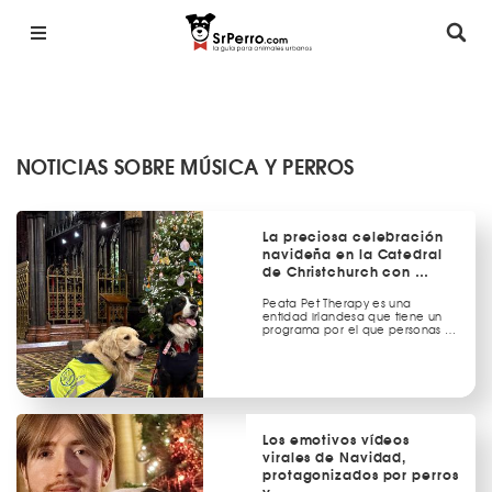
NOTICIAS SOBRE MÚSICA Y PERROS
La preciosa celebración
navideña en la Catedral
de Christchurch con …
Peata Pet Therapy es una
entidad irlandesa que tiene un
programa por el que personas …
Los emotivos vídeos
virales de Navidad,
protagonizados por perros
y …