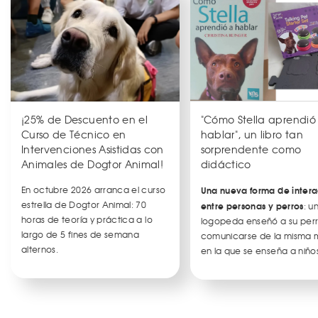
¡25% de Descuento en el
"Cómo Stella aprendió
Curso de Técnico en
hablar", un libro tan
Intervenciones Asistidas con
sorprendente como
Animales de Dogtor Animal!
didáctico
En octubre 2026 arranca el curso
Una nueva forma de intera
estrella de Dogtor Animal: 70
entre personas y perros
: u
horas de teoría y práctica a lo
logopeda enseñó a su per
largo de 5 fines de semana
comunicarse de la misma
alternos.
en la que se enseña a niños