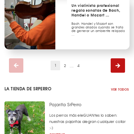
Un violinista profesional
regala sonatas de Bach,
Handel o Mozart …
Bach, Handel y Mozart son
grandes aliados cuando se trata
de generar un ambiente relajado
…
(current)
...
1
2
4
LA TIENDA DE SRPERRO
VER TODOS
Pajarita SrPerro
Los perros más eleGUANtes lo saben:
nuestras pajaritas alegran cualquier collar
:-)