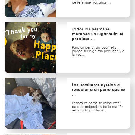
perrete que tras años …
Todos los perros se
merecen un lugar feliz: el
precioso …
Para un perro, un lugar feliz
puede ser algo tan pequeño y a
la vez …
Los bomberos ayudan a
rescatar a un perro que se
…
Retinto es como se llama este
perrete paticorto y bello que fue
rescatado por Arca …