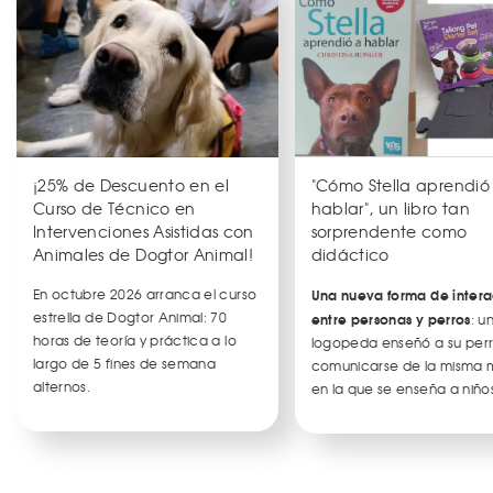
¡25% de Descuento en el
"Cómo Stella aprendió
Curso de Técnico en
hablar", un libro tan
Intervenciones Asistidas con
sorprendente como
Animales de Dogtor Animal!
didáctico
En octubre 2026 arranca el curso
Una nueva forma de intera
estrella de Dogtor Animal: 70
entre personas y perros
: u
horas de teoría y práctica a lo
logopeda enseñó a su per
largo de 5 fines de semana
comunicarse de la misma
alternos.
en la que se enseña a niños