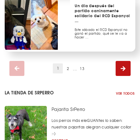
Un día después del
partido caninamente
solidario del RCD Espanyol
…
Este sábado el RCD Espanyol no
ganó el partido, qué se le va a
hacer …
(current)
...
1
2
13
LA TIENDA DE SRPERRO
VER TODOS
Pajarita SrPerro
Los perros más eleGUANtes lo saben:
nuestras pajaritas alegran cualquier collar
:-)