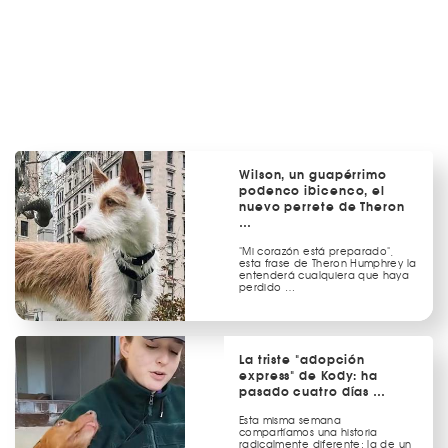
Wilson, un guapérrimo
podenco ibicenco, el
nuevo perrete de Theron
…
"Mi corazón está preparado",
esta frase de Theron Humphrey la
entenderá cualquiera que haya
perdido …
La triste "adopción
express" de Kody: ha
pasado cuatro días …
Esta misma semana
compartíamos una historia
radicalmente diferente: la de un