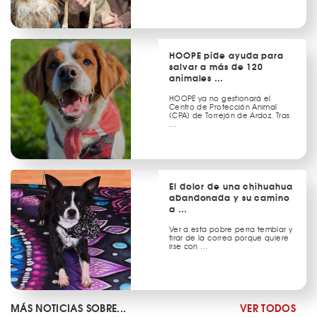
HOOPE pide ayuda para
salvar a más de 120
animales …
HOOPE ya no gestionará el
Centro de Protección Animal
(CPA) de Torrejón de Ardoz. Tras
…
El dolor de una chihuahua
abandonada y su camino
a …
Ver a esta pobre perra temblar y
tirar de la correa porque quiere
irse con …
MÁS NOTICIAS SOBRE...
VER TODOS