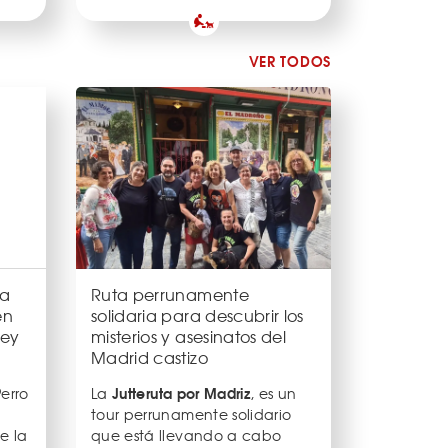
VER TODOS
la
Ruta perrunamente
en
solidaria para descubrir los
ley
misterios y asesinatos del
Madrid castizo
Jutteruta por Madriz
erro
La
, es un
tour perrunamente solidario
e la
que está llevando a cabo