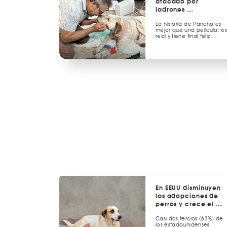
atacado por
ladrones …
La historia de Pancho es
mejor que una película: e
real y tiene final feliz …
En EEUU disminuyen
las adopciones de
perros y crece el …
Casi dos tercios (63%) de
los estadounidenses