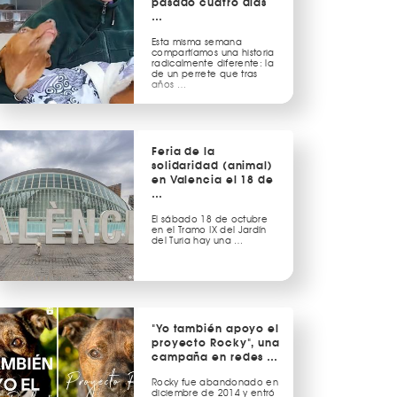
pasado cuatro días
…
Esta misma semana
compartíamos una historia
radicalmente diferente: la
de un perrete que tras
años …
Feria de la
solidaridad (animal)
en Valencia el 18 de
…
El sábado 18 de octubre
en el Tramo IX del Jardín
del Turia hay una …
"Yo también apoyo el
proyecto Rocky", una
campaña en redes …
Rocky fue abandonado en
diciembre de 2014 y entró