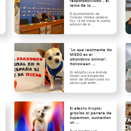
responsabilidad”, el
lema de la …
El Ayuntamiento de
s
Collado Villalba celebra
hoy 14 de marzo la cuarta
edición de la …
"Lo que realmente da
MIEDO es el
abandono animal":
Halloween …
En Adopta Love Animals
hacen una estupenda
labor de difusión para los
perros que están …
El efecto Krypto:
gracias al perrete de
Superman, aumentan
un …
Es un locuelo y un