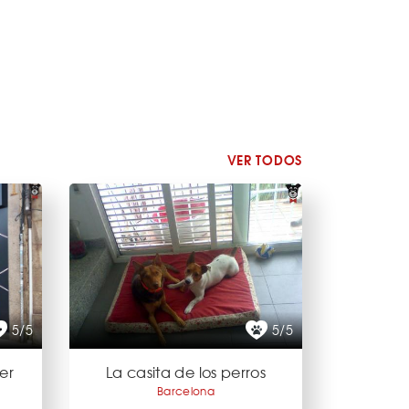
VER TODOS
5/5
5/5
er
La casita de los perros
Barcelona