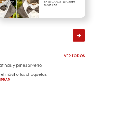
en el CAACB, el Centre
d'Acollida …
VER TODOS
tinas y pines SrPerro
 el móvil o tus chaquetas...
PRAR