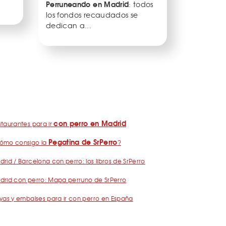
Perruneando en Madrid
: todos
los fondos recaudados se
dedican a...
con perro en Madrid
taurantes para ir
Pegatina de SrPerro
ómo consigo la
?
rid / Barcelona con perro: los libros de SrPerro
drid con perro: Mapa perruno de SrPerro
yas y embalses para ir con perro en España