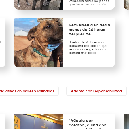
Valladolid sobre los perros
que tienen en adopción …
Devuelven a un perro
menos de 24 horas
después de …
l
Huellas de Vida es una
pequeña asociación que
se ocupa de gestionar la
perrera municipal …
niciativas animales y solidarias
Adopta con responsabilidad
“Adopta con
corazón, cuida con