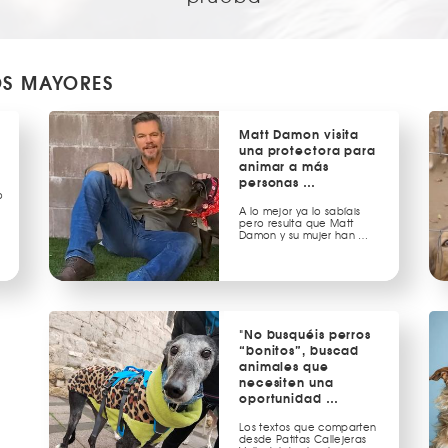
OS MAYORES
Matt Damon visita
una protectora para
animar a más
personas …
o
A lo mejor ya lo sabíais
pero resulta que Matt
Damon y su mujer han …
"No busquéis perros
“bonitos”, buscad
animales que
necesiten una
oportunidad …
Los textos que comparten
desde Patitas Callejeras