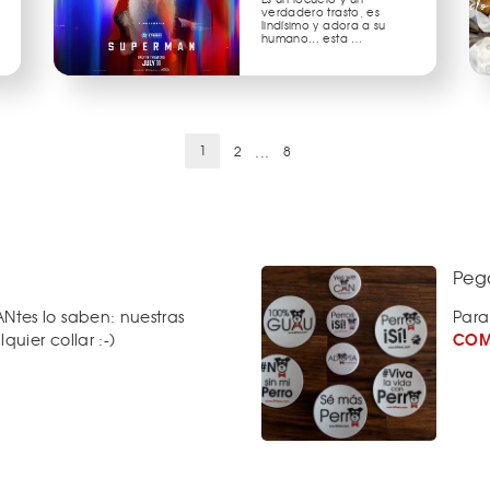
verdadero trasto, es
lindísimo y adora a su
humano... esta …
(current)
...
1
2
8
Pega
Ntes lo saben: nuestras
Para
COM
quier collar :-)