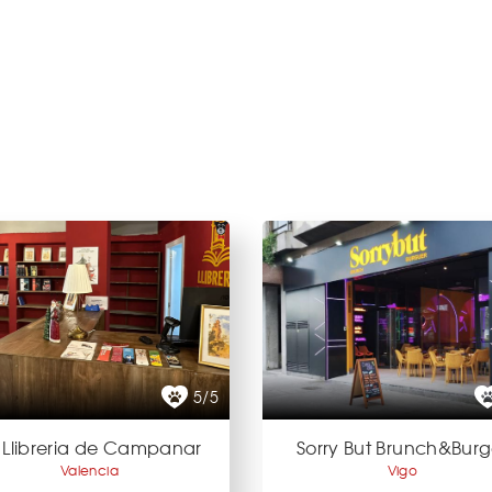
5/5
 Llibreria de Campanar
Sorry But Brunch&Burg
Valencia
Vigo