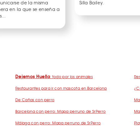
unicarse de la misma
Silla Bailey.
era en la que se enseña a
s...
Dejemos Huella
: todo por los animales
Res
Restaurantes para ir con mascota en Barcelona
¿C
De Cañas con perro
Mad
Barcelona con perro: Mapa perruno de SrPerro
Ma
Málaga con perro: Mapa perruno de SrPerro
Pla