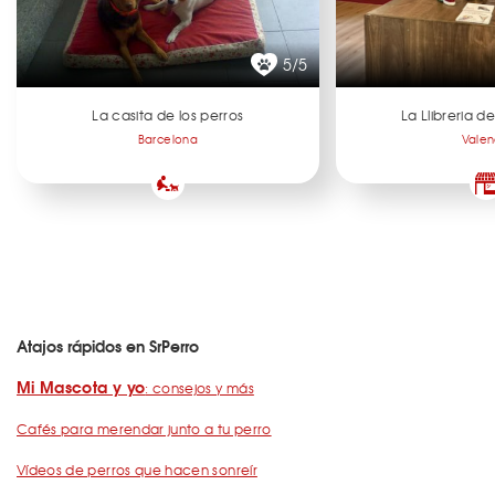
5/5
La casita de los perros
La Llibreria 
Barcelona
Valen
Atajos rápidos en SrPerro
Mi Mascota y yo
: consejos y más
Cafés para merendar junto a tu perro
Vídeos de perros que hacen sonreír