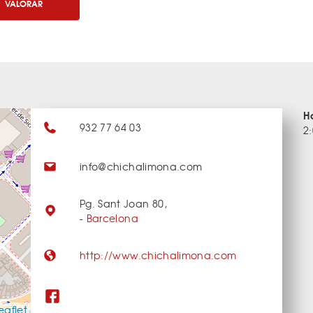
VALORAR
H
932 77 64 03
2
info@chichalimona.com
Pg. Sant Joan 80,
-
Barcelona
http://www.chichalimona.com
eaflet