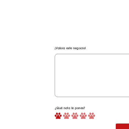
¡Valora este negocio!
¿Qué nota le pones?