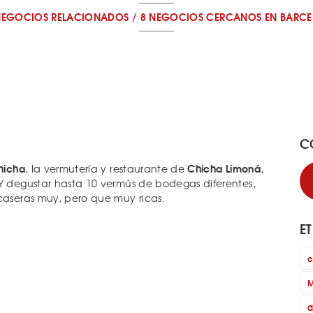
NEGOCIOS RELACIONADOS
/
8 NEGOCIOS CERCANOS
EN BARC
C
hicha
Chicha Limoná
, la vermutería y restaurante de
,
 Y degustar hasta 10 vermús de bodegas diferentes,
 caseras muy, pero que muy ricas.
E
c
M
d