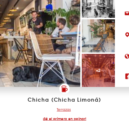
+2
Chicha (Chicha Limoná)
Terrazas
¡Sé el primero en opinar!