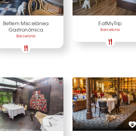
Betlem Miscelánea
EatMyTrip
Gastronómica
Barcelona
Barcelona