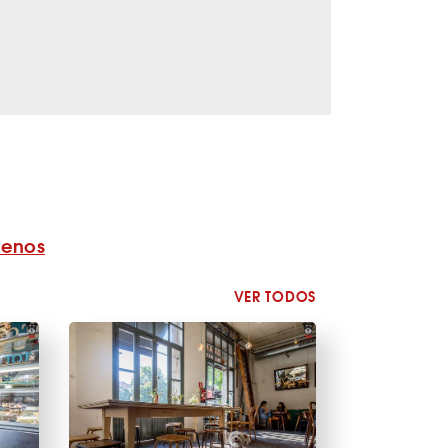
benos
VER TODOS