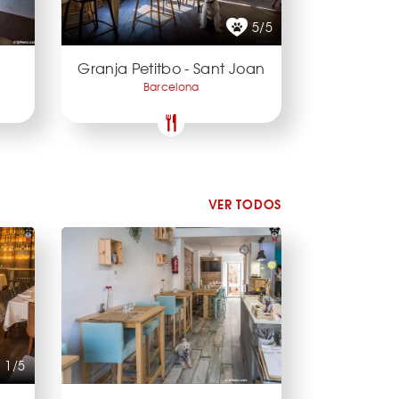
5/5
Granja Petitbo - Sant Joan
Barcelona
VER TODOS
1/5