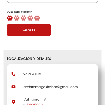
¿Qué nota le pones?
VALORAR
LOCALIZACIÓN Y DETALLES
93 504 0152
archimissagastrobar@gmail.com
Vallhonrat 19
-
Barcelona