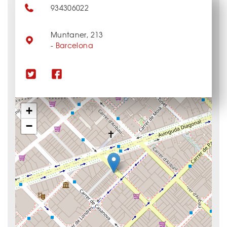
934306022
Muntaner, 213
-
Barcelona
+
−