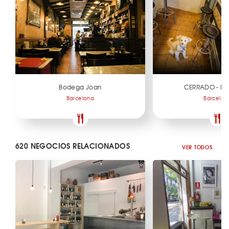
Bodega Joan
CERRADO - El L
Barcelona
Barcelon
620 NEGOCIOS RELACIONADOS
VER TODOS