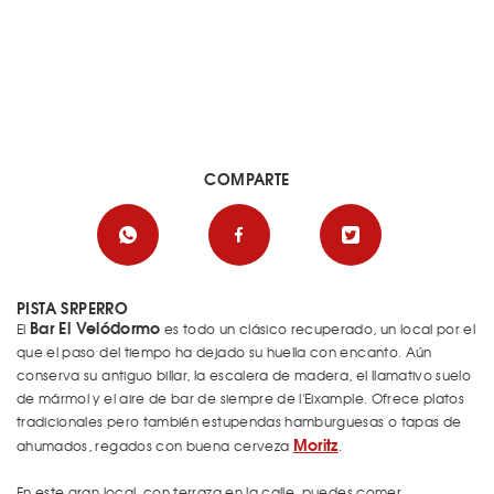
COMPARTE
PISTA SRPERRO
Bar El Velódormo
El
es todo un clásico recuperado, un local por el
que el paso del tiempo ha dejado su huella con encanto. Aún
conserva su antiguo billar, la escalera de madera, el llamativo suelo
de mármol y el aire de bar de siempre de l'Eixample. Ofrece platos
tradicionales pero también estupendas hamburguesas o tapas de
Moritz
ahumados, regados con buena cerveza
.
En este gran local, con terraza en la calle, puedes comer