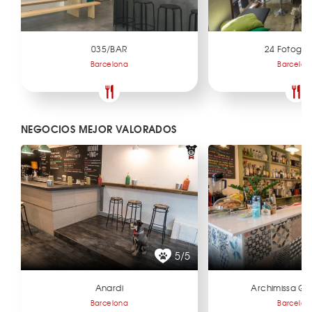
035/BAR
24 Fotogr
Barcelona
Barcelon
NEGOCIOS MEJOR VALORADOS
5/5
Anardi
Archimissa Ga
Barcelona
Barcelon