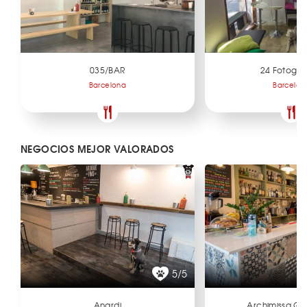
035/BAR
24 Fotogr
Barcelona
Barcelon
NEGOCIOS MEJOR VALORADOS
5/5
Anardi
Archimissa Ga