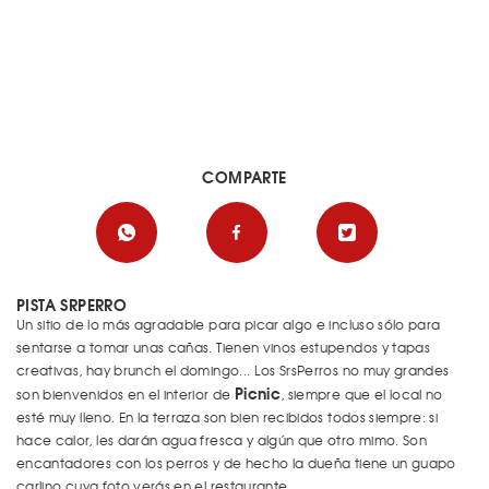
COMPARTE
PISTA SRPERRO
Un sitio de lo más agradable para picar algo e incluso sólo para
sentarse a tomar unas cañas. Tienen vinos estupendos y tapas
creativas, hay brunch el domingo... Los SrsPerros no muy grandes
Picnic
son bienvenidos en el interior de
, siempre que el local no
esté muy lleno. En la terraza son bien recibidos todos siempre: si
hace calor, les darán agua fresca y algún que otro mimo. Son
encantadores con los perros y de hecho la dueña tiene un guapo
carlino cuya foto verás en el restaurante.