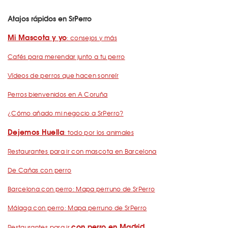
Atajos rápidos en SrPerro
Mi Mascota y yo
: consejos y más
Cafés para merendar junto a tu perro
Vídeos de perros que hacen sonreír
Perros bienvenidos en A Coruña
¿Cómo añado mi negocio a SrPerro?
Dejemos Huella
: todo por los animales
Restaurantes para ir con mascota en Barcelona
De Cañas con perro
Barcelona con perro: Mapa perruno de SrPerro
Málaga con perro: Mapa perruno de SrPerro
con perro en Madrid
Restaurantes para ir