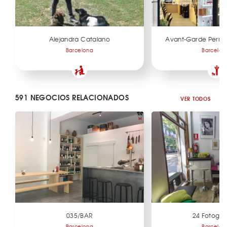
Alejandra Catalano
Avant-Garde Perruqu
Barcelona
Barcelon
591 NEGOCIOS RELACIONADOS
VER TODOS
035/BAR
24 Fotogr
Barcelona
Barcelon