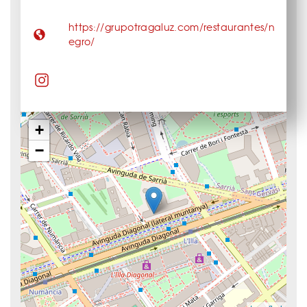
https://grupotragaluz.com/restaurantes/n
egro/
+
−