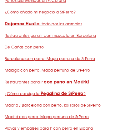
Perros bienvenidos en A Coruña
¿Cómo añado mi negocio a SrPerro?
Dejemos Huella
: todo por los animales
Restaurantes para ir con mascota en Barcelona
De Cañas con perro
Barcelona con perro: Mapa perruno de SrPerro
Málaga con perro: Mapa perruno de SrPerro
con perro en Madrid
Restaurantes para ir
Pegatina de SrPerro
¿Cómo consigo la
?
Madrid / Barcelona con perro: los libros de SrPerro
Madrid con perro: Mapa perruno de SrPerro
Playas y embalses para ir con perro en España