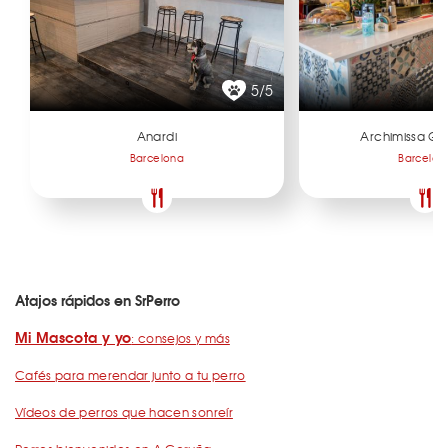
5/5
Anardi
Archimissa Ga
Barcelona
Barcelon
Atajos rápidos en SrPerro
Mi Mascota y yo
: consejos y más
Cafés para merendar junto a tu perro
Vídeos de perros que hacen sonreír