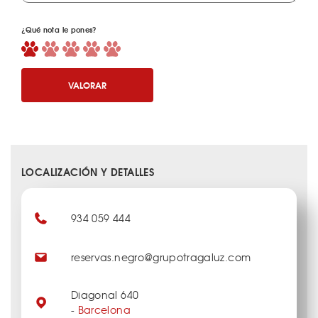
¿Qué nota le pones?
VALORAR
LOCALIZACIÓN Y DETALLES
934 059 444
reservas.negro@grupotragaluz.com
Diagonal 640
-
Barcelona