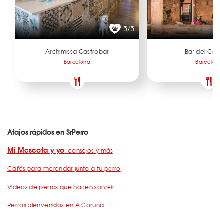
5/5
Archimissa Gastrobar
Bar del Co
Barcelona
Barcelon
Atajos rápidos en SrPerro
Mi Mascota y yo
: consejos y más
Cafés para merendar junto a tu perro
Vídeos de perros que hacen sonreír
Perros bienvenidos en A Coruña