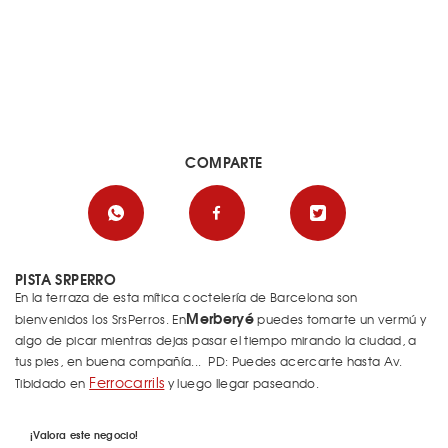
COMPARTE
PISTA SRPERRO
En la terraza de esta mítica coctelería de Barcelona son
Merberyé
bienvenidos los SrsPerros. En
puedes tomarte un vermú y
algo de picar mientras dejas pasar el tiempo mirando la ciudad, a
tus pies, en buena compañía... PD: Puedes acercarte hasta Av.
Ferrocarrils
Tibidado en
y luego llegar paseando.
¡Valora este negocio!