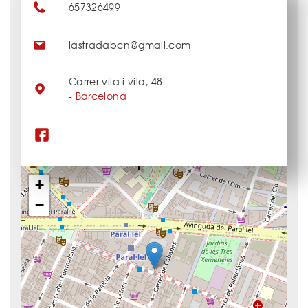
657326499
lastradabcn@gmail.com
Carrer vila i vila, 48
-
Barcelona
+
−