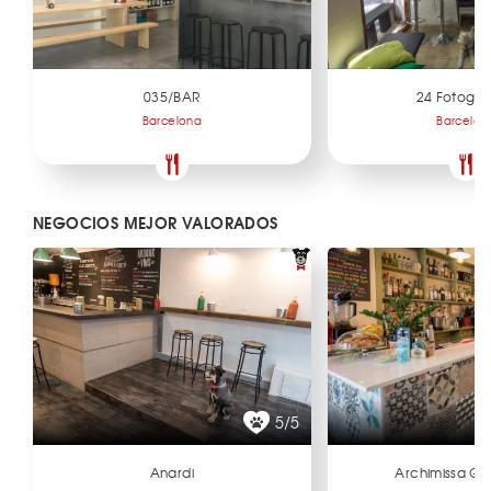
035/BAR
24 Fotogr
Barcelona
Barcelon
NEGOCIOS MEJOR VALORADOS
5/5
Anardi
Archimissa Ga