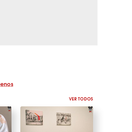
benos
VER TODOS