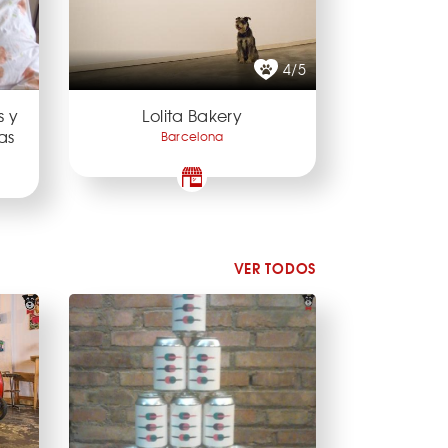
4/5
s y
Lolita Bakery
as
Barcelona
VER TODOS