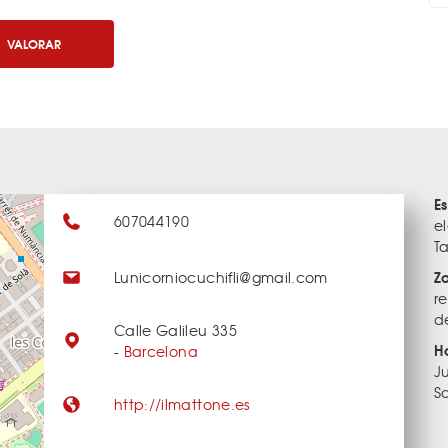
VALORAR
E
607044190
el
T
Z
Lunicorniocuchifli@gmail.com
r
d
Calle Galileu 335
H
-
Barcelona
Ju
S
http://ilmattone.es