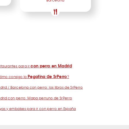
Barcelona
con perro en Madrid
taurantes para ir
Pegatina de SrPerro
ómo consigo la
?
rid / Barcelona con perro: los libros de SrPerro
drid con perro: Mapa perruno de SrPerro
yas y embalses para ir con perro en España