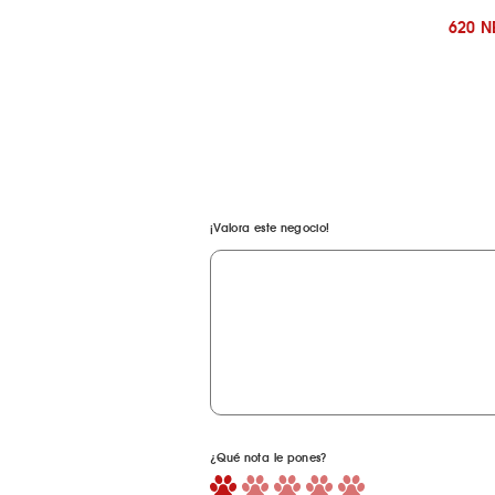
620 
¡Valora este negocio!
¿Qué nota le pones?