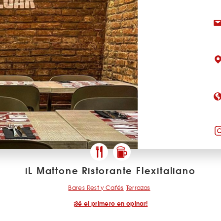
iL Mattone Ristorante Flexitaliano
Bares Rest y Cafés
Terrazas
¡Sé el primero en opinar!