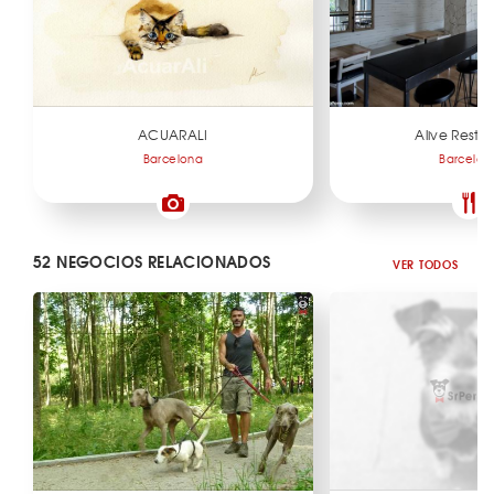
ACUARALI
Alive Resta
Barcelona
Barcelon
52 NEGOCIOS RELACIONADOS
VER TODOS