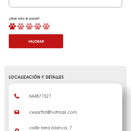
¿Qué nota le pones?
VALORAR
LOCALIZACIÓN Y DETALLES
644871527
cesarttd@hotmail.com
calle riera blanca, 7