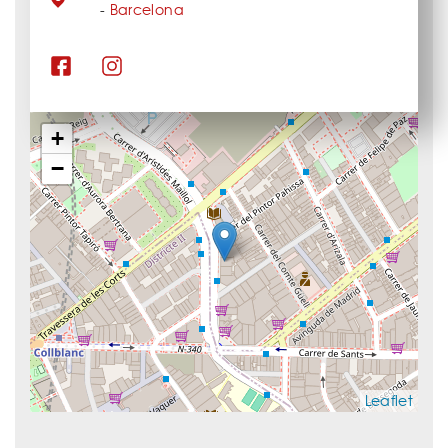
-
Barcelona
+
−
Leaflet