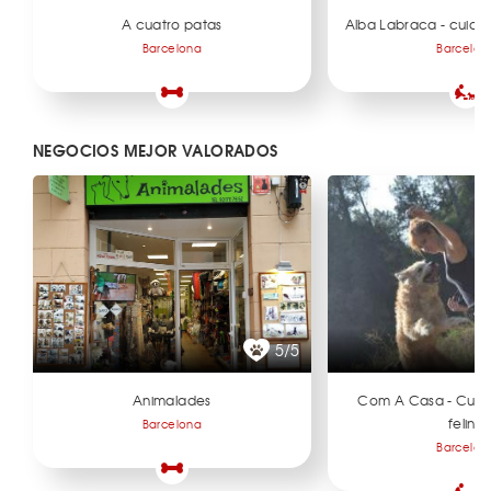
A cuatro patas
Alba Labraca - cuida
Barcelona
Barcelon
NEGOCIOS MEJOR VALORADOS
5/5
Animalades
Com A Casa - Cuid
felino
Barcelona
Barcelon