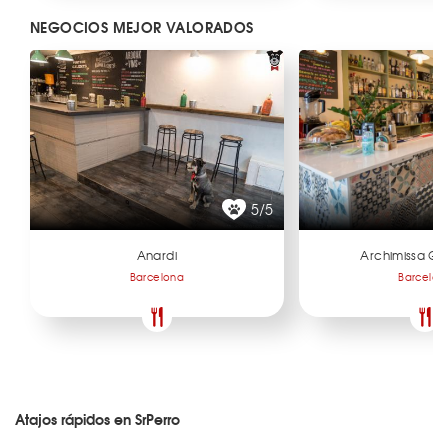
NEGOCIOS MEJOR VALORADOS
5/5
Anardi
Archimissa Ga
Barcelona
Barcelon
Atajos rápidos en SrPerro