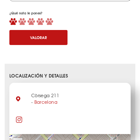
¿Qué nota le pones?
VALORAR
LOCALIZACIÓN Y DETALLES
Còrsega 211
-
Barcelona