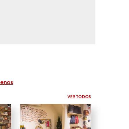
benos
VER TODOS