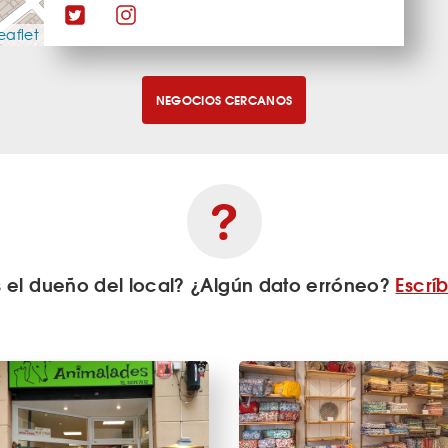
eaflet
NEGOCIOS CERCANOS
s el dueño del local? ¿Algún dato erróneo?
Escrí