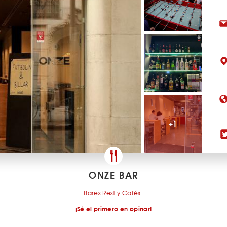
+1
ONZE BAR
Bares Rest y Cafés
¡Sé el primero en opinar!