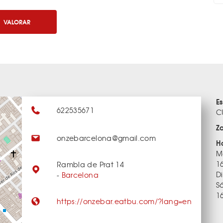
VALORAR
E
622535671
C
Z
onzebarcelona@gmail.com
H
M
16
Rambla de Prat 14
Di
-
Barcelona
S
16
https://onzebar.eatbu.com/?lang=en