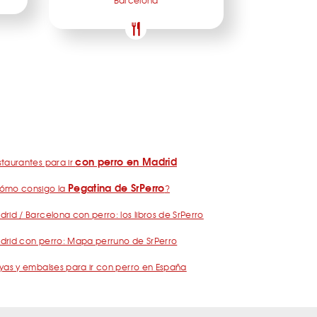
Barcelona
con perro en Madrid
taurantes para ir
Pegatina de SrPerro
ómo consigo la
?
rid / Barcelona con perro: los libros de SrPerro
drid con perro: Mapa perruno de SrPerro
yas y embalses para ir con perro en España