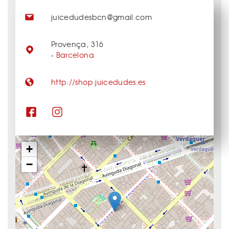
juicedudesbcn@gmail.com
Provença, 316
-
Barcelona
http://shop.juicedudes.es
+
−