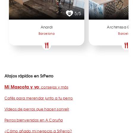
5/5
Anardi
Archimissa Ga
Barcelona
Barcelon
Atajos rápidos en SrPerro
Mi Mascota y yo
: consejos y más
Cafés para merendar junto a tu perro
Vídeos de perros que hacen sonreír
Perros bienvenidos en A Coruña
¿Cómo añado mi negocio a SrPerro?