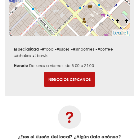
Leaflet
Especialidad
•#food •#juices •#smoothies •#coffee
•#shakes •#bowls
Horario
De lunes a viernes, de 8.00 a 21.00
NEGOCIOS CERCANOS
¿Eres el dueño del local? ¿Algún dato erróneo?