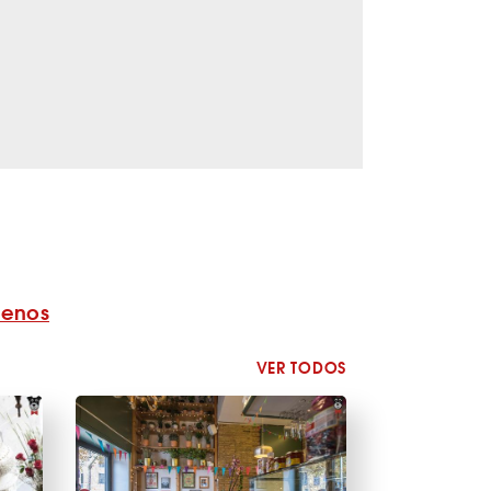
benos
VER TODOS