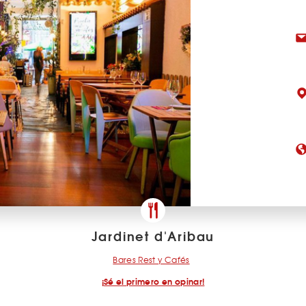
Jardinet d'Aribau
Bares Rest y Cafés
¡Sé el primero en opinar!