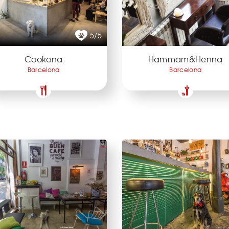
5/5
Cookona
Hammam&Henna
Barcelona
Barcelona