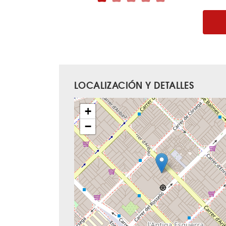
LOCALIZACIÓN Y DETALLES
+
−