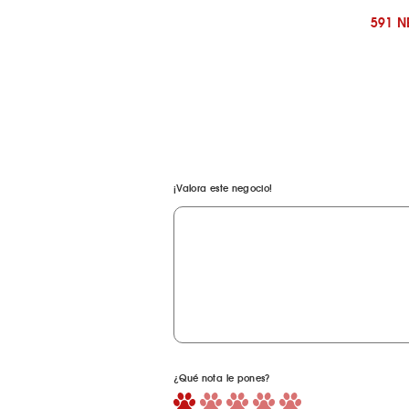
591 
¡Valora este negocio!
¿Qué nota le pones?