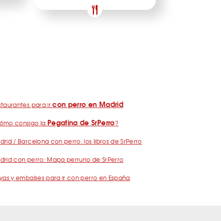
con perro en Madrid
taurantes para ir
Pegatina de SrPerro
ómo consigo la
?
rid / Barcelona con perro: los libros de SrPerro
drid con perro: Mapa perruno de SrPerro
yas y embalses para ir con perro en España