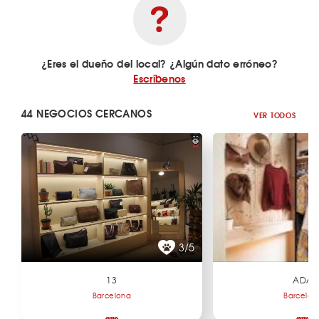
¿Eres el dueño del local? ¿Algún dato erróneo?
Escríbenos
44 NEGOCIOS CERCANOS
VER TODOS
3/5
13
ADA
Barcelona
Barcelon