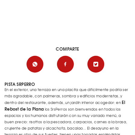
COMPARTE
PISTA SRPERRO
En el exterior, una terraza en una placita que dificilmente podría ser
más agradable, con palmeras, sombra y edificios modernistas, y
El
dentro del restaurante, además, un jardín interior acogedor: en
Rebost de la Plana
los SrsPerros son bienvenidos en todos los
espacios y los humanos disfrutarán con su muy variado menú, a
buen precio: risottos a la pescadora, carpacios, carnes a la brasa,
crujiente de patatas y alcachofa, bacalao... El desayuno en la
terraza es otro de sus fuertes, tienen unas torradas espléndidas.