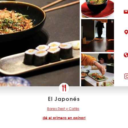
El Japonés
Bares Rest y Cafés
¡Sé el primero en opinar!