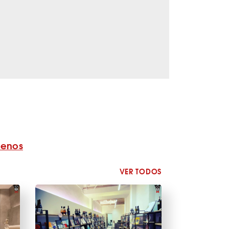
benos
VER TODOS