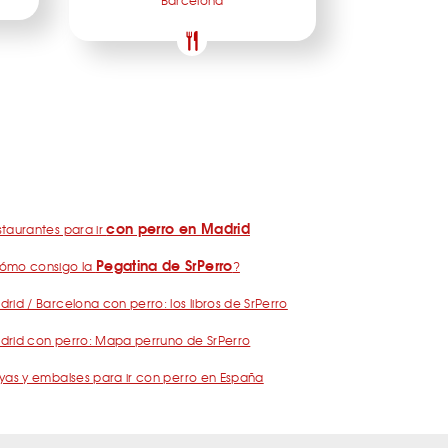
Barcelona
con perro en Madrid
taurantes para ir
Pegatina de SrPerro
ómo consigo la
?
rid / Barcelona con perro: los libros de SrPerro
drid con perro: Mapa perruno de SrPerro
yas y embalses para ir con perro en España