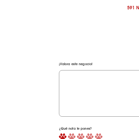
591 
¡Valora este negocio!
¿Qué nota le pones?