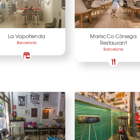
La Vapotienda
MariscCo Còrsega
Restaurant
Barcelona
Barcelona