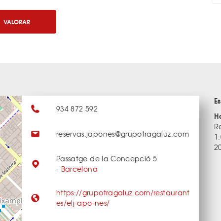
VALORAR
E
934 872 592
H
R
reservas.japones@grupotragaluz.com
1
2
Passatge de la Concepció 5
-
Barcelona
https://grupotragaluz.com/restaurant
es/elj-apo-nes/