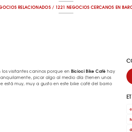
EGOCIOS RELACIONADOS
/
1221 NEGOCIOS CERCANOS
EN BAR
C
Bicioci
Bike Cafè
los visitantes caninos porque en
hay
ranquilamente, picar algo al medio día (tienen unos
 se está muy, muy a gusto en este bike café del barrio
E
c
M
d