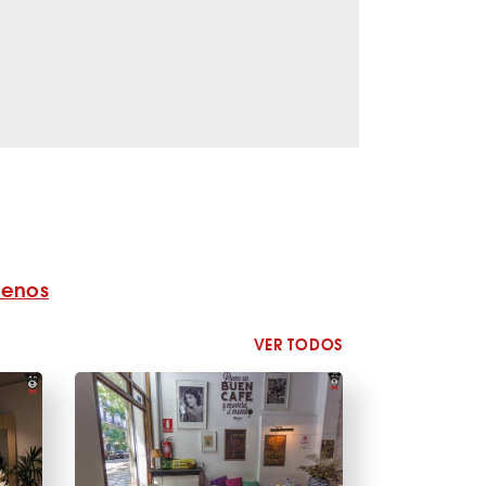
benos
VER TODOS