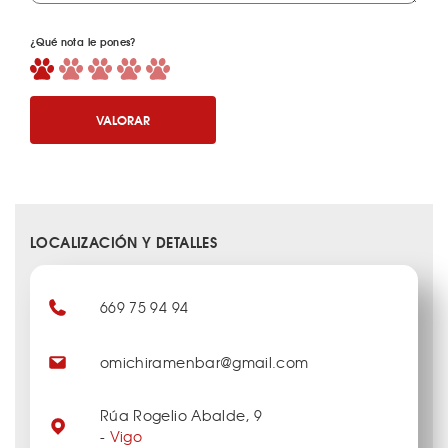
¿Qué nota le pones?
VALORAR
LOCALIZACIÓN Y DETALLES
669 75 94 94
omichiramenbar@gmail.com
Rúa Rogelio Abalde, 9
-
Vigo