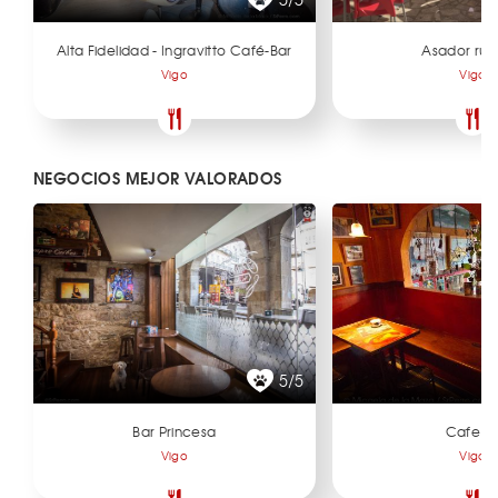
Alta Fidelidad - Ingravitto Café-Bar
Asador ru
Vigo
Vigo
NEGOCIOS MEJOR VALORADOS
5/5
Bar Princesa
Cafe U
Vigo
Vigo