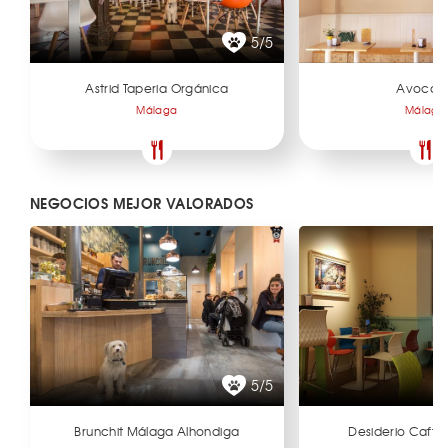
5/5
Astrid Taperia Orgánica
Avocad
Málaga
Málaga
NEGOCIOS MEJOR VALORADOS
5/5
Brunchit Málaga Alhondiga
Desiderio Caffè