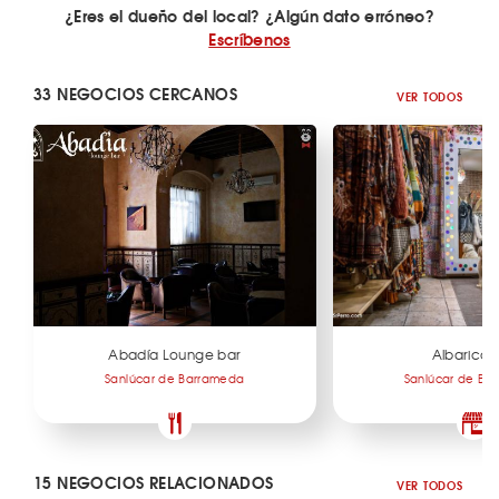
¿Eres el dueño del local? ¿Algún dato erróneo?
Escríbenos
33 NEGOCIOS CERCANOS
VER TODOS
Abadía Lounge bar
Albarico
Sanlúcar de Barrameda
Sanlúcar de Ba
15 NEGOCIOS RELACIONADOS
VER TODOS