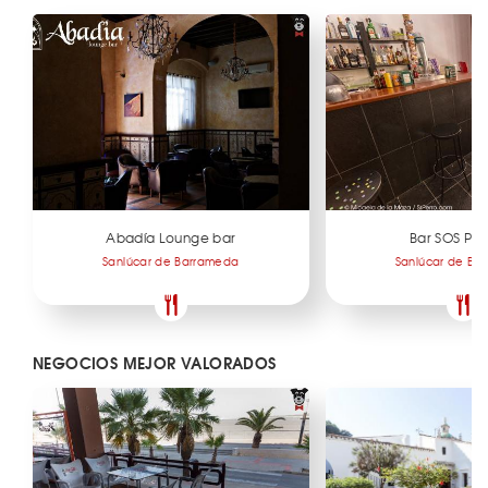
Abadía Lounge bar
Bar SOS Pa
Sanlúcar de Barrameda
Sanlúcar de Ba
NEGOCIOS MEJOR VALORADOS