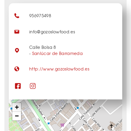
956975498
info@gozoslowfood.es
Calle Bolsa 8
-
Sanlúcar de Barrameda
http://www.gozoslowfood.es
+
−