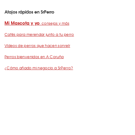
Atajos rápidos en SrPerro
Mi Mascota y yo
: consejos y más
Cafés para merendar junto a tu perro
Vídeos de perros que hacen sonreír
Perros bienvenidos en A Coruña
¿Cómo añado mi negocio a SrPerro?
Dejemos Huella
: todo por los animales
Restaurantes para ir con mascota en Barcelona
De Cañas con perro
Barcelona con perro: Mapa perruno de SrPerro
Málaga con perro: Mapa perruno de SrPerro
con perro en Madrid