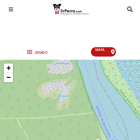
MAPA
LISTADO
+
−