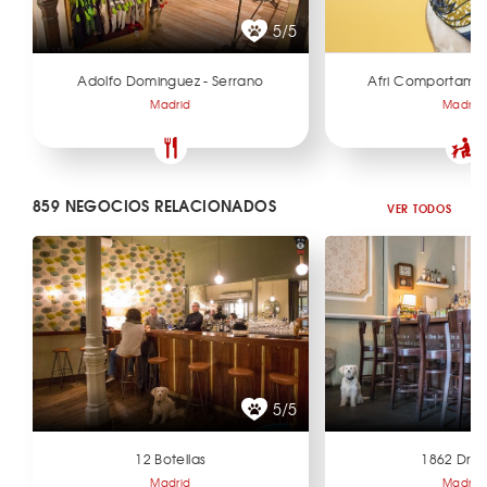
5/5
Adolfo Dominguez - Serrano
Afri Comportamie
Madrid
Madrid
859 NEGOCIOS RELACIONADOS
VER TODOS
5/5
12 Botellas
1862 Dry 
Madrid
Madrid