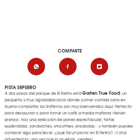
COMPARTE
PISTA SRPERRO
Garten True Food
A dos pasos del parque de El Retiro está
: un
pequeño y muy agradable local donde comer comida sana en
buena compañía: los SrsPerros son muy bienvenidos aquí. Perfecto
para desayunar o para tomar un café a media mañana -tienen
prensa-, hay una selección de panes espectacular, tartas
espléndidas, sandwiches, smoothies, ensaladas... y también puedes
comprar algo para llevar -¿qué tal un picnic en El Retiro? :-) Una
advertencia: una vez que lo pruebas, ¡repites!