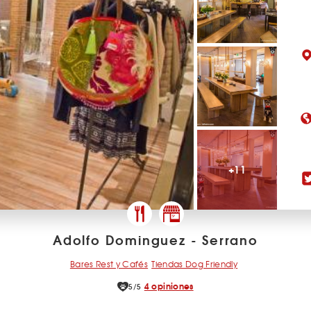
+11
Adolfo Dominguez - Serrano
Bares Rest y Cafés
Tiendas Dog Friendly
4 opiniones
5/5