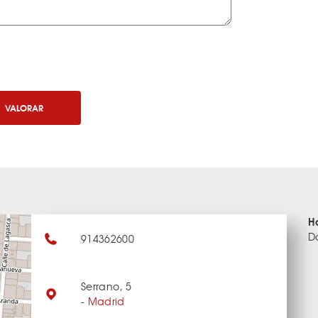
VALORAR
H
D
914362600
Serrano, 5
-
Madrid