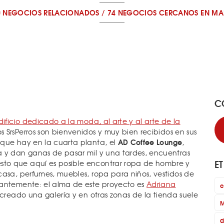
0 NEGOCIOS RELACIONADOS
/
74 NEGOCIOS CERCANOS
EN MA
C
ificio dedicado a la moda, al arte y al arte de la
s SrsPerros son bienvenidos y muy bien recibidos en sus
AD Coffee Lounge
 que hay en la cuarta planta, el
,
a y dan ganas de pasar mil y una tardes, encuentras
E
to que aquí es posible encontrar ropa de hombre y
casa, perfumes, muebles, ropa para niños, vestidos de
tantemente: el alma de este proyecto es
Adriana
c
n creado una galería y en otras zonas de la tienda suele
M
d