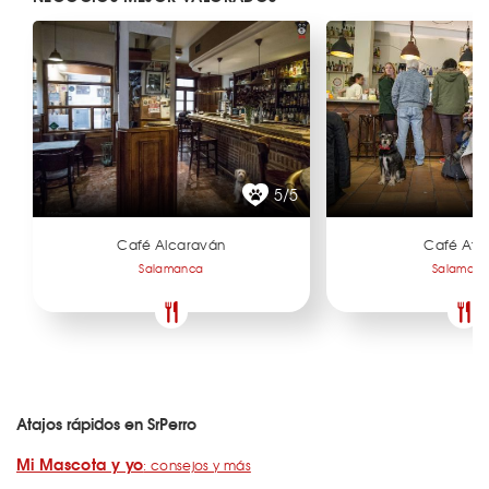
5/5
Café Alcaraván
Café Atel
Salamanca
Salaman
Atajos rápidos en SrPerro
Mi Mascota y yo
: consejos y más