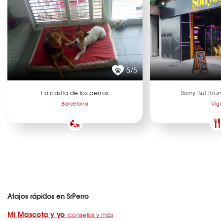
5/5
La casita de los perros
Sorry But Br
Barcelona
Vig
Atajos rápidos en SrPerro
Mi Mascota y yo
: consejos y más