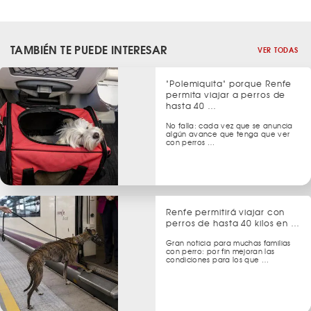
TAMBIÉN TE PUEDE INTERESAR
VER TODAS
"Polemiquita" porque Renfe
permita viajar a perros de
hasta 40 …
No falla: cada vez que se anuncia
algún avance que tenga que ver
con perros …
Renfe permitirá viajar con
perros de hasta 40 kilos en …
Gran noticia para muchas familias
con perro: por fin mejoran las
condiciones para los que …