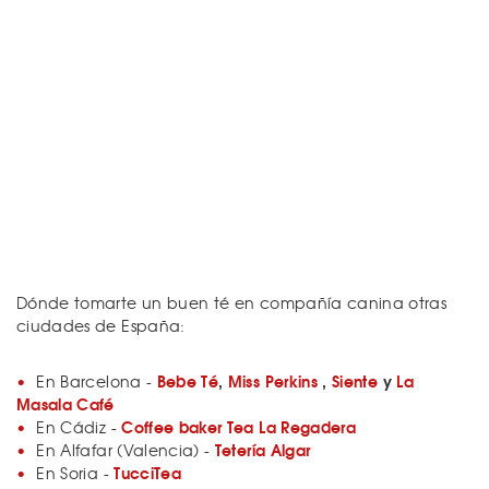
Dónde tomarte un buen té en compañía canina otras
ciudades de España:
Bebe Té
,
Miss Perkins
,
Siente
y
La
En Barcelona -
Masala Café
Coffee baker Tea La Regadera
En Cádiz -
Tetería Algar
En Alfafar (Valencia) -
TucciTea
En Soria -