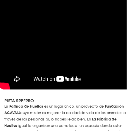
PISTA SRPERRO
La Fábrica de Huellas
Fundación
es un lugar único, un proyecto de
ACAVALL
cuya misión es mejorar la calidad de vida de los animales a
La Fábrica de
través de las personas. Sí, lo habéis leído bien. En
Huellas
igual te organizan una perroteca -un espacio donde estar