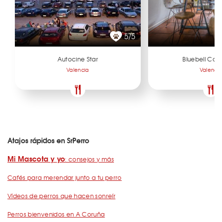
5/5
Autocine Star
Bluebell Cof
Valencia
Valenci
Atajos rápidos en SrPerro
Mi Mascota y yo
: consejos y más
Cafés para merendar junto a tu perro
Vídeos de perros que hacen sonreír
Perros bienvenidos en A Coruña