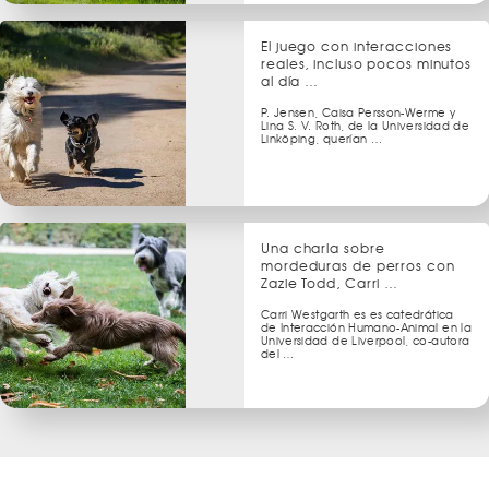
El juego con interacciones
reales, incluso pocos minutos
al día …
P. Jensen, Caisa Persson-Werme y
Lina S. V. Roth, de la Universidad de
Linköping, querían …
Una charla sobre
mordeduras de perros con
Zazie Todd, Carri …
Carri Westgarth es es catedrática
de Interacción Humano-Animal en la
Universidad de Liverpool, co-autora
del …