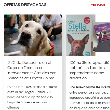
OFERTAS DESTACADAS
VER TODAS
¡25% de Descuento en el
"Cómo Stella aprendió
Curso de Técnico en
hablar", un libro tan
Intervenciones Asistidas con
sorprendente como
Animales de Dogtor Animal!
didáctico
En octubre 2026 arranca el curso
Una nueva forma de intera
estrella de Dogtor Animal: 70
entre personas y perros
: u
horas de teoría y práctica a lo
logopeda enseñó a su per
largo de 5 fines de semana
comunicarse de la misma
alternos.
en la que se enseña a niños