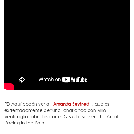
Amanda Seyfried
PD Aquí podéis ver a,
, que es
extremadamente perruna, charlando con Milo
Ventimiglia sobre los canes (y sus besos) en The Art of
Racing in the Rain.