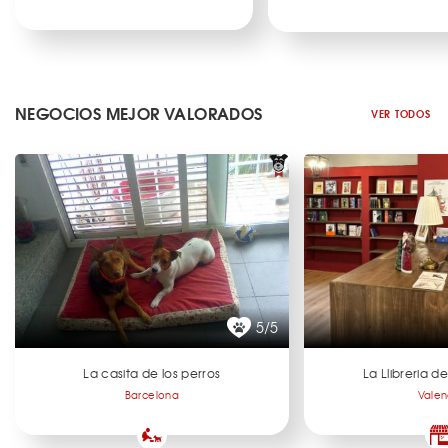
NEGOCIOS MEJOR VALORADOS
VER TODOS
5/5
La casita de los perros
La Llibreria 
Barcelona
Valen