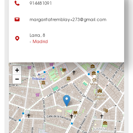
914481091
margaritatremblay+273@gmail.com
Larra, 8
-
Madrid
+
−