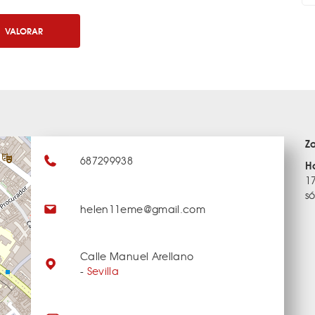
VALORAR
Z
687299938
H
1
s
helen11eme@gmail.com
Calle Manuel Arellano
-
Sevilla