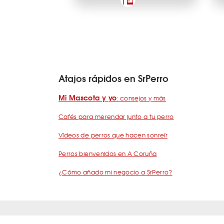
Atajos rápidos en SrPerro
Mi Mascota y yo
: consejos y más
Cafés para merendar junto a tu perro
Vídeos de perros que hacen sonreír
Perros bienvenidos en A Coruña
¿Cómo añado mi negocio a SrPerro?
Quiénes somos
Términos y condiciones
Pregunta