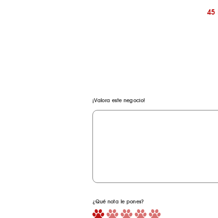
45
¡Valora este negocio!
¿Qué nota le pones?