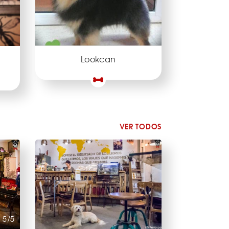
Lookcan
VER TODOS
5/5