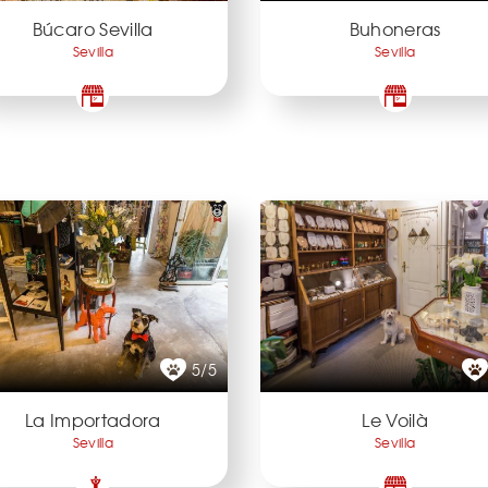
Búcaro Sevilla
Buhoneras
Sevilla
Sevilla
5/5
La Importadora
Le Voilà
Sevilla
Sevilla