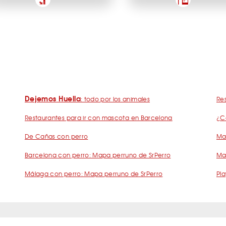
Dejemos Huella
: todo por los animales
Res
Restaurantes para ir con mascota en Barcelona
¿C
De Cañas con perro
Mad
Barcelona con perro: Mapa perruno de SrPerro
Ma
Málaga con perro: Mapa perruno de SrPerro
Pla
s Frecuentes Humanos Perrunos
Preguntas Frecuentes Negocios Perru