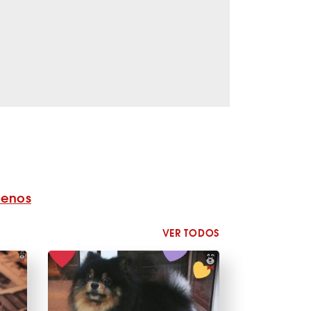
benos
VER TODOS