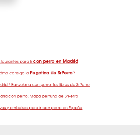
con perro en Madrid
taurantes para ir
Pegatina de SrPerro
ómo consigo la
?
rid / Barcelona con perro: los libros de SrPerro
drid con perro: Mapa perruno de SrPerro
yas y embalses para ir con perro en España
nos
Política de Privacidad
Publicidad
Contacto