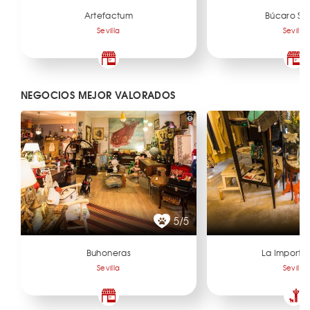
Artefactum
Búcaro Sev
Sevilla
Sevilla
NEGOCIOS MEJOR VALORADOS
5/5
Buhoneras
La Importa
Sevilla
Sevilla