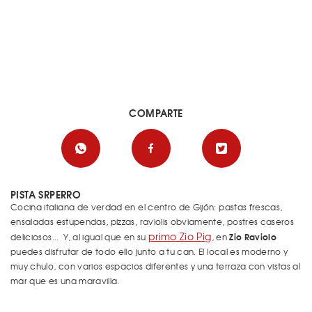
COMPARTE
PISTA SRPERRO
Cocina italiana de verdad en el centro de Gijón: pastas frescas,
ensaladas estupendas, pizzas, raviolis obviamente, postres caseros
primo Zio Pig
Zio Raviolo
deliciosos... Y, al igual que en su
, en
puedes disfrutar de todo ello junto a tu can. El local es moderno y
muy chulo, con varios espacios diferentes y una terraza con vistas al
mar que es una maravilla.