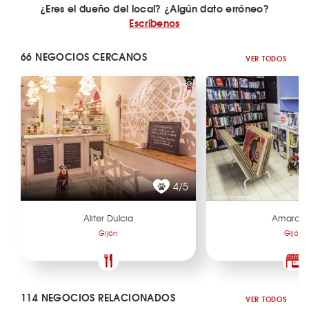
¿Eres el dueño del local? ¿Algún dato erróneo?
Escríbenos
66 NEGOCIOS CERCANOS
VER TODOS
4/5
Aliter Dulcia
Amarco
Gijón
Gijón
114 NEGOCIOS RELACIONADOS
VER TODOS