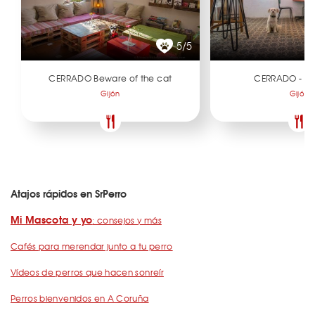
5/5
CERRADO Beware of the cat
CERRADO - De
Gijón
Gijón
Atajos rápidos en SrPerro
Mi Mascota y yo
: consejos y más
Cafés para merendar junto a tu perro
Vídeos de perros que hacen sonreír
Perros bienvenidos en A Coruña