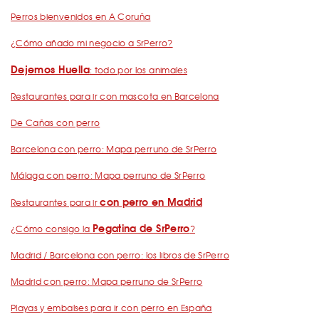
Perros bienvenidos en A Coruña
¿Cómo añado mi negocio a SrPerro?
Dejemos Huella
: todo por los animales
Restaurantes para ir con mascota en Barcelona
De Cañas con perro
Barcelona con perro: Mapa perruno de SrPerro
Málaga con perro: Mapa perruno de SrPerro
con perro en Madrid
Restaurantes para ir
Pegatina de SrPerro
¿Cómo consigo la
?
Madrid / Barcelona con perro: los libros de SrPerro
Madrid con perro: Mapa perruno de SrPerro
Playas y embalses para ir con perro en España