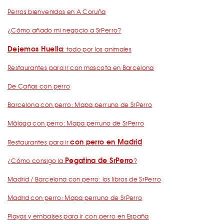
Perros bienvenidos en A Coruña
¿Cómo añado mi negocio a SrPerro?
Dejemos Huella
: todo por los animales
Restaurantes para ir con mascota en Barcelona
De Cañas con perro
Barcelona con perro: Mapa perruno de SrPerro
Málaga con perro: Mapa perruno de SrPerro
con perro en Madrid
Restaurantes para ir
Pegatina de SrPerro
¿Cómo consigo la
?
Madrid / Barcelona con perro: los libros de SrPerro
Madrid con perro: Mapa perruno de SrPerro
Playas y embalses para ir con perro en España