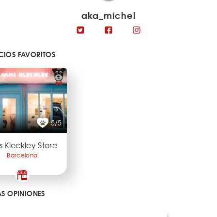
aka_michel
IOS FAVORITOS
5/5
s Kleckley Store
Barcelona
AS OPINIONES