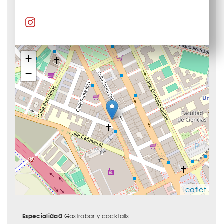
+
−
Leaflet
Especialidad
Gastrobar y cocktails