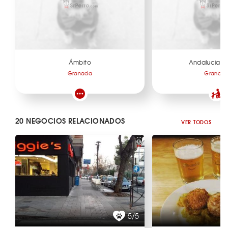
Ámbito
Andalucia C
Granada
Granad
20 NEGOCIOS RELACIONADOS
VER TODOS
5/5