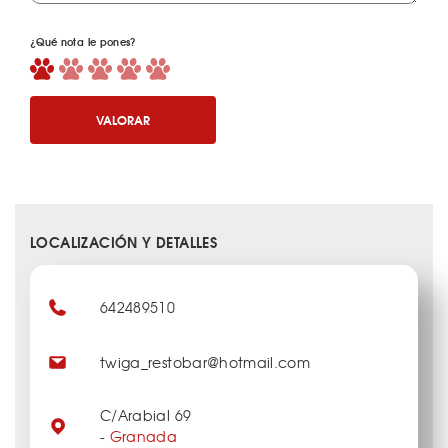
¿Qué nota le pones?
VALORAR
LOCALIZACIÓN Y DETALLES
642489510
twiga_restobar@hotmail.com
C/Arabial 69
-
Granada