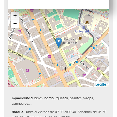
+
−
Leaflet
Especialidad
Tapas, hamburguesas, perritos, wraps,
camperos....
Horario
Lunes a Viernes de 07:00 a 00:30. Sábados de 08:30