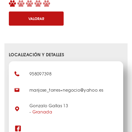
VALORAR
LOCALIZACIÓN Y DETALLES
958097398
marijose_torres+negocio@yahoo.es
Gonzalo Gallas 13
-
Granada