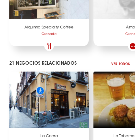
Alquimia Specialty Coffee
Ámbito
Granada
Granad
21 NEGOCIOS RELACIONADOS
VER TODOS
La Goma
La Taberna d