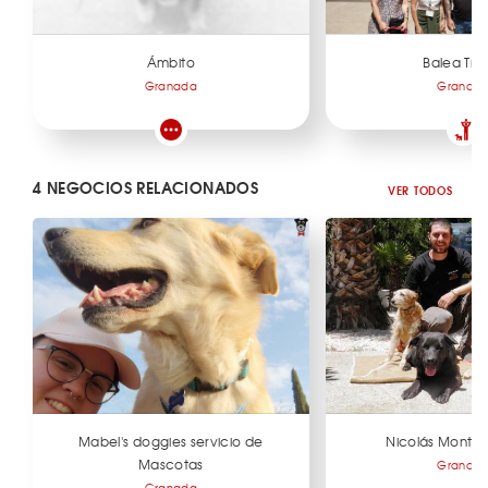
Ámbito
Balea Tra
Granada
Granad
4 NEGOCIOS RELACIONADOS
VER TODOS
Mabel's doggies servicio de
Nicolás Monte
Mascotas
Granad
Granada