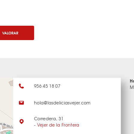
VALORAR
H
956 45 18 07
M
hola@lasdeliciasvejer.com
Corredera, 31
-
Vejer de la Frontera