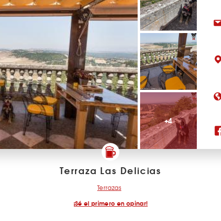
+4
Terraza Las Delicias
Terrazas
¡Sé el primero en opinar!