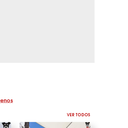
benos
VER TODOS