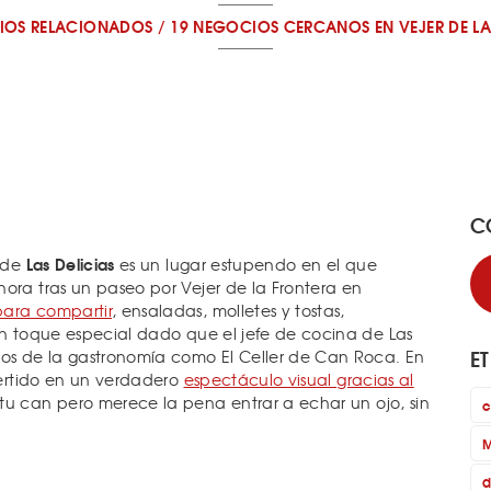
IOS RELACIONADOS
/
19 NEGOCIOS CERCANOS
EN VEJER DE L
C
Las Delicias
a de
es un lugar estupendo en el que
ora tras un paseo por Vejer de la Frontera en
para compartir
, ensaladas, molletes y tostas,
 un toque especial dado que el jefe de cocina de Las
E
los de la gastronomía como El Celler de Can Roca. En
nvertido en un verdadero
espectáculo visual gracias al
 tu can pero merece la pena entrar a echar un ojo, sin
c
M
d