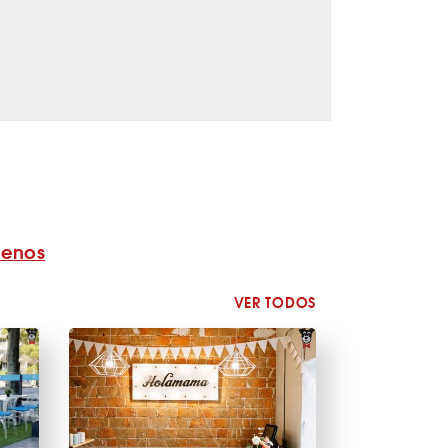
benos
VER TODOS