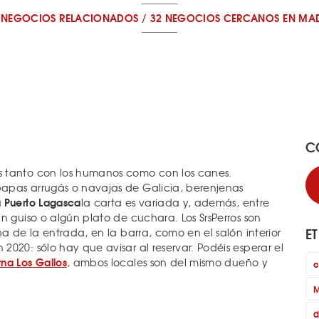
 NEGOCIOS RELACIONADOS
/
32 NEGOCIOS CERCANOS
EN MA
C
s tanto con los humanos como con los canes.
apas arrugás o navajas de Galicia, berenjenas
 Puerto Lagasca
la carta es variada y, además, entre
n guiso o algún plato de cuchara. Los SrsPerros son
E
a de la entrada, en la barra, como en el salón interior
020: sólo hay que avisar al reservar. Podéis esperar el
rna Los Gallos
, ambos locales son del mismo dueño y
c
M
d