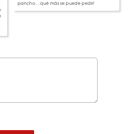
pancho....qué más se puede pedir!
n
n