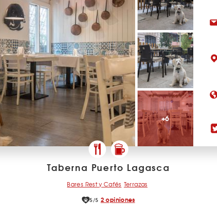
+6
Taberna Puerto Lagasca
Bares Rest y Cafés
Terrazas
2 opiniones
5/5