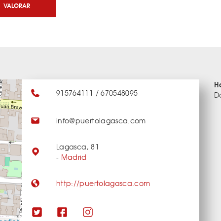
VALORAR
H
915764111 / 670548095
D
info@puertolagasca.com
Lagasca, 81
-
Madrid
http://puertolagasca.com