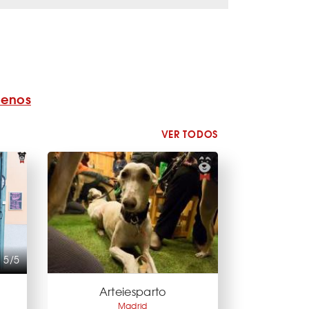
benos
VER TODOS
5/5
Arteiesparto
Madrid