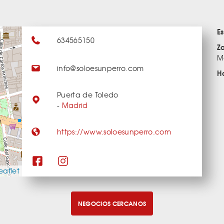
E
634565150
Z
M
info@soloesunperro.com
H
Puerta de Toledo
-
Madrid
https://www.soloesunperro.com
eaflet
NEGOCIOS CERCANOS