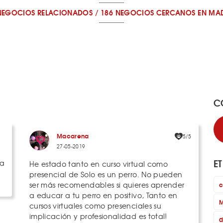
NEGOCIOS RELACIONADOS
/
186 NEGOCIOS CERCANOS
EN MA
C
Macarena
5/5
27-05-2019
E
la
He estado tanto en curso virtual como
presencial de Solo es un perro. No pueden
ser más recomendables si quieres aprender
c
a educar a tu perro en positivo, Tanto en
M
cursos virtuales como presenciales su
implicación y profesionalidad es total!
d