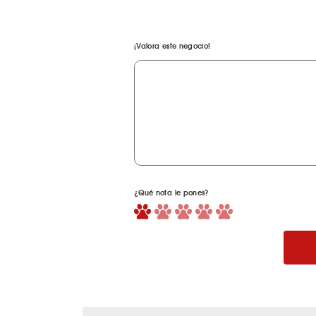
¡Valora este negocio!
¿Qué nota le pones?