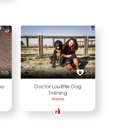
5/5
5/5
no
Doctor Loulittle Dog
Training
Madrid