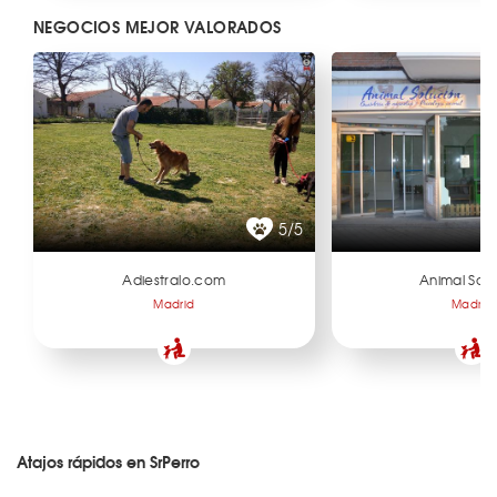
NEGOCIOS MEJOR VALORADOS
5/5
Adiestralo.com
Animal Solu
Madrid
Madrid
Atajos rápidos en SrPerro