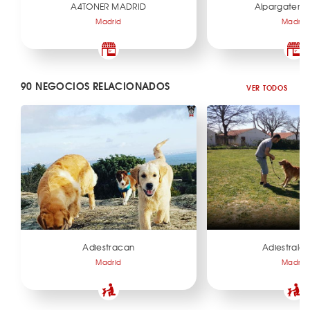
A4TONER MADRID
Alpargatería 
Madrid
Madrid
90 NEGOCIOS RELACIONADOS
VER TODOS
Adiestracan
Adiestralo
Madrid
Madrid