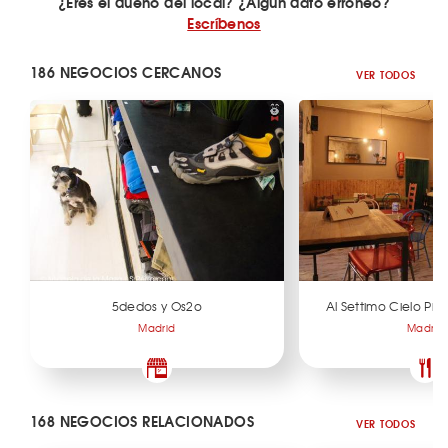
¿Eres el dueño del local? ¿Algún dato erróneo?
Escríbenos
186 NEGOCIOS CERCANOS
VER TODOS
5dedos y Os2o
Al Settimo Cielo Piz
Madrid
Madrid
168 NEGOCIOS RELACIONADOS
VER TODOS