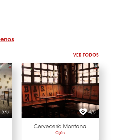
benos
VER TODOS
5/5
4/5
a
Cervecería Montana
Gijón