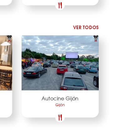
VER TODOS
Autocine Gijón
Gijón