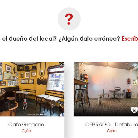
s el dueño del local? ¿Algún dato erróneo?
Escrí
Café Gregorio
CERRADO - Defabul
Gijón
Gijón