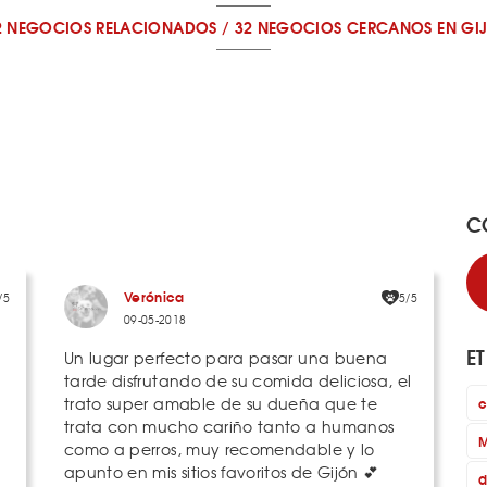
2 NEGOCIOS RELACIONADOS
/
32 NEGOCIOS CERCANOS
EN GI
C
Verónica
/5
5/5
09-05-2018
E
Un lugar perfecto para pasar una buena
tarde disfrutando de su comida deliciosa, el
trato super amable de su dueña que te
c
trata con mucho cariño tanto a humanos
M
como a perros, muy recomendable y lo
apunto en mis sitios favoritos de Gijón 💕
d