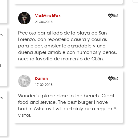
Vic&Vins&Fox
5/5
21-04-2018
Precioso bar al lado de la playa de San
/5
Lorenzo, con repostería casera y cosillas
para picar, ambiente agradable y una
dueña súper amable con humanos y perros,
nuestro favorito de momento de Gijón.
a
Darren
5/5
17-02-2018
Wonderful place close to the beach. Great
/5
food and service. The best burger I have
had in Asturias. I will certainly be a regular A
visitor.