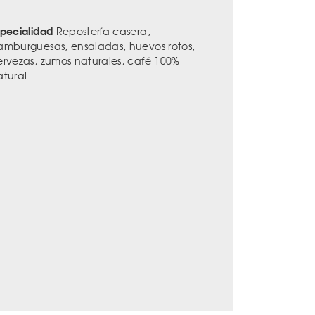
specialidad
Repostería casera,
amburguesas, ensaladas, huevos rotos,
ervezas, zumos naturales, café 100%
atural.