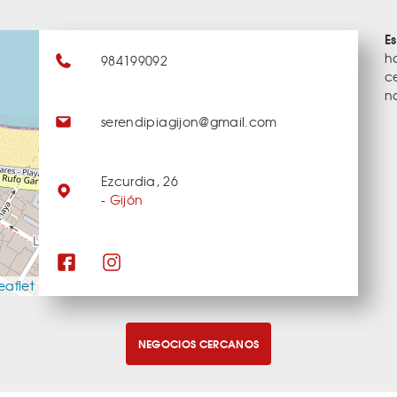
E
h
984199092
c
n
serendipiagijon@gmail.com
Ezcurdia, 26
-
Gijón
eaflet
NEGOCIOS CERCANOS