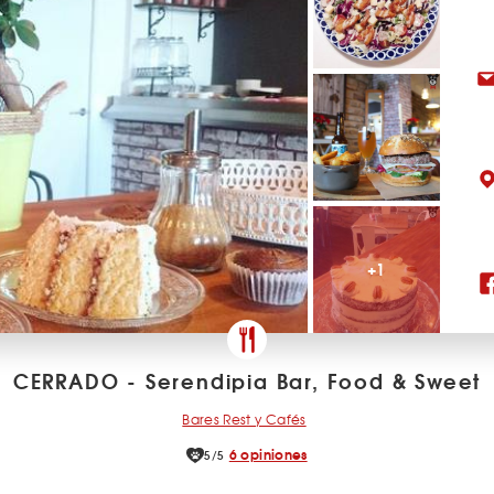
+1
CERRADO - Serendipia Bar, Food & Sweet
Bares Rest y Cafés
6 opiniones
5/5