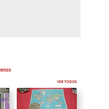
benos
VER TODOS