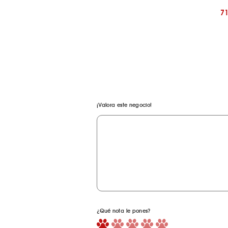
7
¡Valora este negocio!
¿Qué nota le pones?