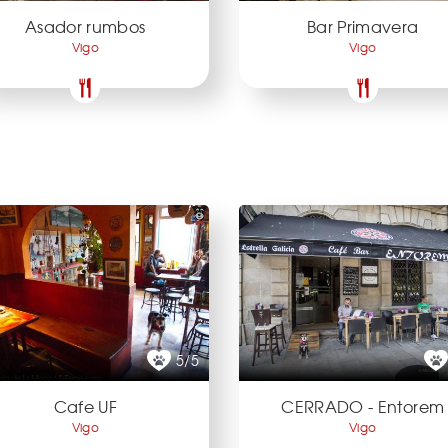
Asador rumbos
Bar Primavera
Vigo
Vigo
5/5
Cafe UF
CERRADO - Entorem
Vigo
Vigo