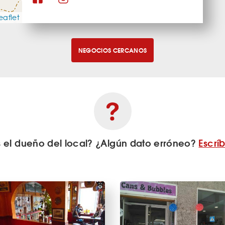
eaflet
NEGOCIOS CERCANOS
s el dueño del local? ¿Algún dato erróneo?
Escrí