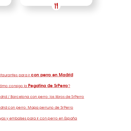
con perro en Madrid
taurantes para ir
Pegatina de SrPerro
ómo consigo la
?
rid / Barcelona con perro: los libros de SrPerro
drid con perro: Mapa perruno de SrPerro
yas y embalses para ir con perro en España