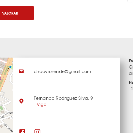
VALORAR
E
Gr
chaoyrosende@gmail.com
ai
H
1
Fernando Rodriguez Silva, 9
-
Vigo