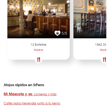
5/5
12 Botellas
1862 Dry 
Madrid
Madrid
Atajos rápidos en SrPerro
Mi Mascota y yo
: consejos y más
Cafés para merendar junto a tu perro