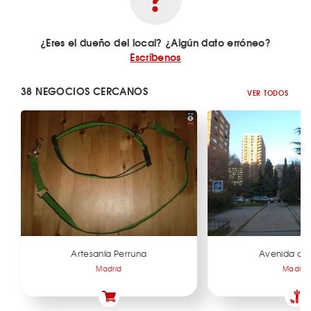
¿Eres el dueño del local? ¿Algún dato erróneo?
Escríbenos
38 NEGOCIOS CERCANOS
VER TODOS
Artesanía Perruna
Avenida de B
Madrid
Madrid